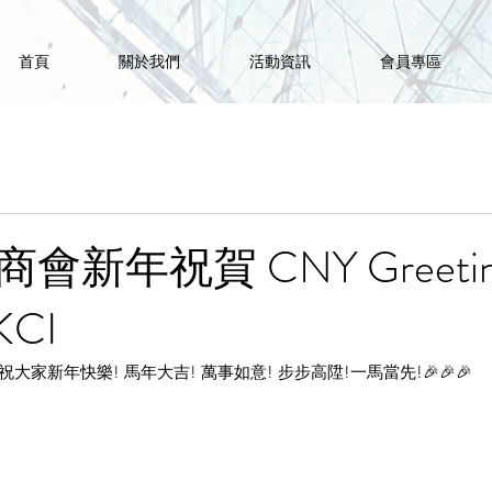
首頁
關於我們
活動資訊
會員專區
新年祝賀 CNY Greetin
KCI
謹祝大家新年快樂! 馬年大吉! 萬事如意! 步步高陞!一馬當先!🎉🎉🎉