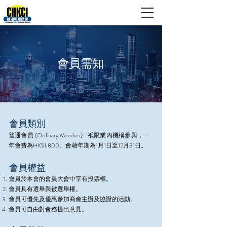
會員需知
會員類別
普通會員 (Ordinary Member) : 祇限業內機構參與，一
年會費為HK$1,800。會藉年期為1月1日至12月31日。
會員權益
會員於本會的會員大會中享有投票權。
會員具有選舉與被選舉權。
會員可優先及優惠參加商會主辦及協辦的活動。
會員可自由對會務提出意見。