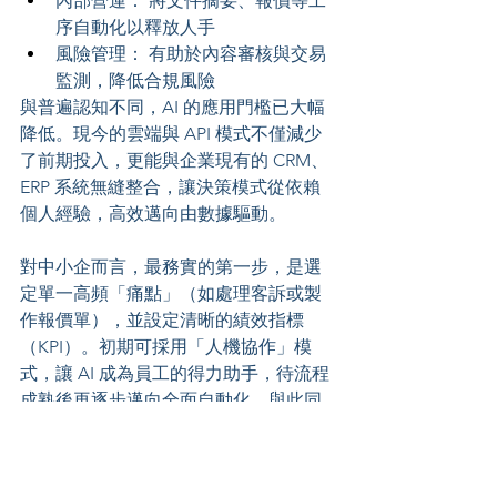
內部營運： 將文件摘要、報價等工
序自動化以釋放人手
風險管理： 有助於內容審核與交易
監測，降低合規風險
與普遍認知不同，AI 的應用門檻已大幅
降低。現今的雲端與 API 模式不僅減少
了前期投入，更能與企業現有的 CRM、
ERP 系統無縫整合，讓決策模式從依賴
個人經驗，高效邁向由數據驅動。
對中小企而言，最務實的第一步，是選
定單一高頻「痛點」（如處理客訴或製
作報價單），並設定清晰的績效指標
（KPI）。初期可採用「人機協作」模
式，讓 AI 成為員工的得力助手，待流程
成熟後再逐步邁向全面自動化。與此同
時，建立內部知識庫與審核機制，是確
保輸出品質和數據安全的基石。