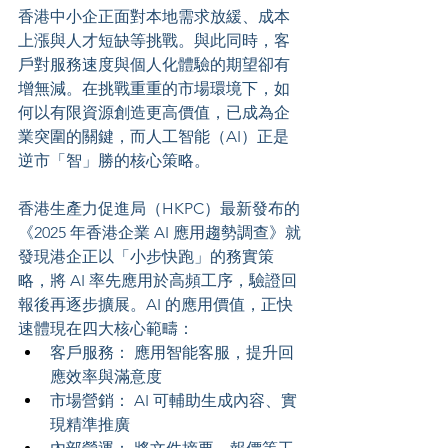
香港中小企正面對本地需求放緩、成本
上漲與人才短缺等挑戰。與此同時，客
戶對服務速度與個人化體驗的期望卻有
增無減。在挑戰重重的市場環境下，如
何以有限資源創造更高價值，已成為企
業突圍的關鍵，而人工智能（AI）正是
逆市「智」勝的核心策略。
香港生產力促進局（HKPC）最新發布的
《2025 年香港企業 AI 應用趨勢調查》就
發現港企正以「小步快跑」的務實策
略，將 AI 率先應用於高頻工序，驗證回
報後再逐步擴展。AI 的應用價值，正快
速體現在四大核心範疇：
客戶服務： 應用智能客服，提升回
應效率與滿意度
市場營銷： AI 可輔助生成內容、實
現精準推廣