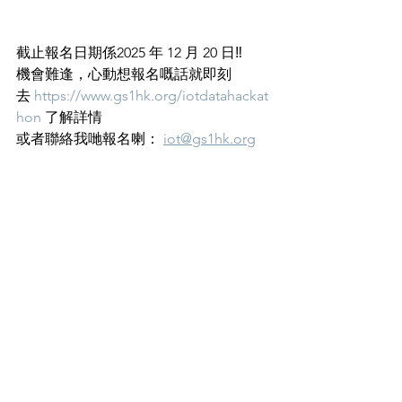
截止報名日期係2025 年 12 月 20 日‼️
機會難逢，心動想報名嘅話就即刻
去 
https://www.gs1hk.org/iotdatahackat
hon
 了解詳情
或者聯絡我哋報名喇： 
iot@gs1hk.org