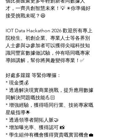
個比賽匯聚更多年輕創新者同數據人
才，一齊共創智慧未來！💡 ✴️你準備好
接受挑戰未呢？😆
IOT Data Hackathon 2026 歡迎所有專上
院校生、初創企業、專業人士等各界別
人士參與🤝參加者可以獲得尖端科技知
識同豐富數據做試驗，仲有唔同嘅專家
導師講解，幫你將興趣變得專業！✅
好處多籮籮 等緊你嚟攞：
* 現金獎💰
* 透過解決現實商業挑戰，提升應用數據
同解決問題嘅技能💪🏻
* 增強經驗，獲得唔同行業、技術專家嘅
星級指導🌟
* 透過領導者開拓人脈🤝
* 增加曝光率、獲得認可 📸
* 學生組仲有機會獲得寶貴嘅實習機會💼