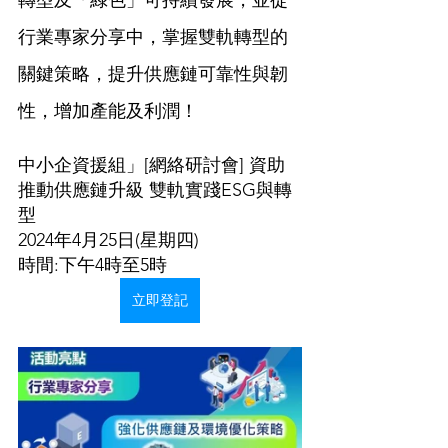
轉型及「綠色」可持續發展，並從
行業專家分享中，掌握雙軌轉型的
關鍵策略，提升供應鏈可靠性與韌
性，增加產能及利潤！
中小企資援組」[網絡研討會] 資助
推動供應鏈升級 雙軌實踐ESG與轉
型
2024年4月25日(星期四) 
時間:下午4時至5時
立即登記