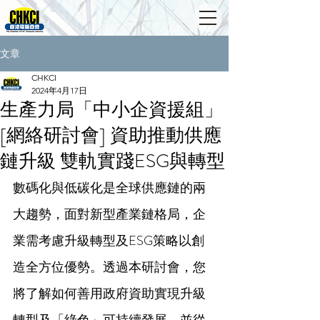
文章
CHKCI
2024年4月17日
生產力局「中小企資援組」
[網絡研討會] 資助推動供應
鏈升級 雙軌實踐ESG與轉型
數碼化與低碳化是全球供應鏈的兩
大趨勢，面對新型產業鏈格局，企
業需考慮升級轉型及ESG策略以創
造全方位優勢。透過本研討會，您
將了解如何善用政府資助實現升級