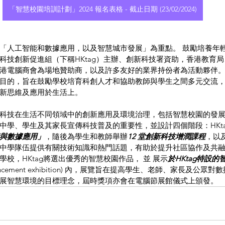
「智慧校園培訓計劃」2024 報名表格 - 截止日期 (23/02/2024)
「人工智能和數據應用，以及智慧城市發展」為重點。 鼓勵培養年
科技創新促進組（下稱HKtag）主辦、創新科技署資助，香港教育
港電腦商會為場地贊助商，以及許多友好的業界持份者為活動夥伴
目的，旨在鼓勵學校培育科創人才和協助教師與學生之間多元交流
新思維及應用於生活上。
科技在生活不同領域中的創新應用及環境治理，包括智慧校園的發展，
中學、學生及其家長宣傳科技普及的重要性，並設計四個階段：HKt
與數據應用」
，隨後為學生和教師舉辦
12 堂創新科技增潤課程
，以及
中學隊伍提供有關技術知識和熱門話題，有助於提升社區協作及共
校，HKtag將選出優秀的智慧校園作品， 並 展示
於HKtag特設
y Enhancement exhibition) 內，展覽旨在提高學生、老師、家長及
展智慧環境的目標理念，屆時獎項亦會在電腦節展館儀式上頒發。