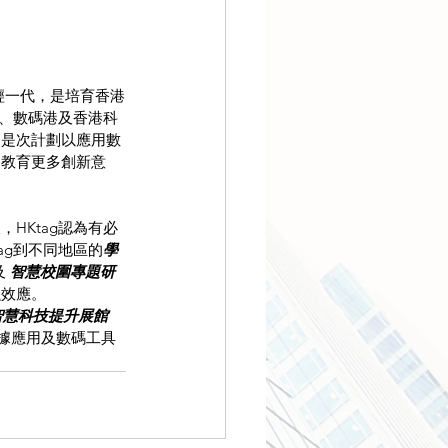
輕一代，是培育香港
局、數碼港及香港科
。是次計劃以應用數
，教育更多創新意
HKtag認為有必
ag到不同地區的
學
 
智慧校圍專題研
融效應。
的智慧科技提升展館
公眾對數據應用及數碼工具