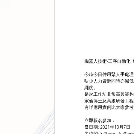
機器人技術‧工序自動化‧
今時今日仲用緊人手處理
唔少人力資源同時亦減低
繩度。
是次工作坊非常高興能夠
家倫博士及高級研發工程
有咩應用實例比大家參考，一
立即報名參加：
📆日期: 2021年10月7日
⏰時間: 3:00pm - 5:30pm