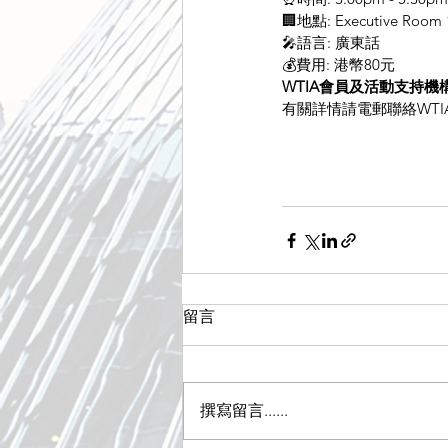
🏢地點: Executive Room 
🎤語言: 廣東話
💰費用: 港幣80元
WTIA會員及活動支持機
有關詳情請電郵聯絡WTIA之Kan
留言
撰寫留言......