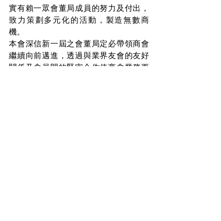
實有賴一眾會董局成員的努力及付出，
致力策劃多元化的活動，製造無數商
機。
本會深信新一屆之會董局定必帶領商會
繼續向前邁進，透過與業界友會的友好
關係及會員間的緊密合作使商會業務更
能夠再創新猷。
香港電腦商會
2019年12月10日
本會動態
留言
撰寫留言......