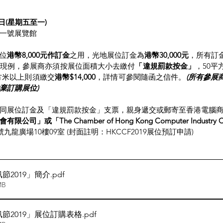
6日(星期五至一)
一號展覽館
位
港幣8,000元作訂金
之用，光地展位訂金為
港幣30,000元
，所有訂
現例，參展商亦須按展位面積大小去繳付
「違規罰款按金」
，50
平方米以上則須繳交
港幣$14,000
，詳情可參閱隨函之信件。
(所有參展
棄訂購展位)
同展位訂金及「違規罰款按金」支票，親身遞交或郵寄至香港電腦
或「The Chamber of Hong Kong Computer Industry Co
九龍廣場10樓09室 (封面註明：HKCCF2019展位預訂申請)
節2019」簡介
.pdf
MB
節2019」展位訂購表格
.pdf