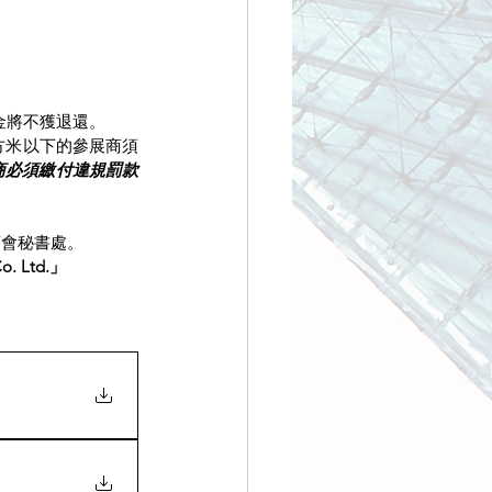
金將不獲退還。
平方米以下的參展商須
商必須繳付違規罰款
商會秘書處。
. Ltd.」