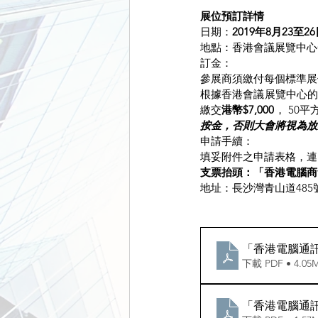
展位預訂詳情
日期：
2019年8月23至2
地點：香港會議展覽中心
訂金：
參展商須繳付每個標準展
根據香港會議展覽中心的
繳交
港幣$7,000
， 50
按金，否則大會將視為放
申請手續：
填妥附件之申請表格，連
支票抬頭：「香港電腦商會有限公司」
地址：長沙灣青山道485號
「香港電腦通訊
下載 PDF • 4.05
「香港電腦通訊