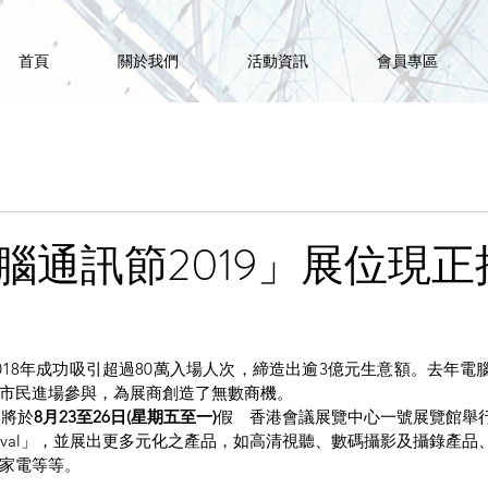
首頁
關於我們
活動資訊
會員專區
腦通訊節2019」展位現正
018年成功吸引超過80萬入場人次，締造出逾3億元生意額。去年電
市民進場參與，為展商創造了無數商機。
」將於
8月23至26日(星期五至一)
假　香港會議展覽中心一號展覽館舉
 Festival」，並展出更多元化之產品，如高清視聽、數碼攝影及攝錄
家電等等。