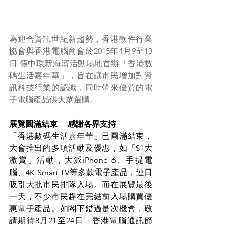
為迎合資訊世紀新趨勢，香港軟件行業
協會與香港電腦商會於2015年4月9至13
日 假中環新海濱活動場地首辦「香港數
碼生活嘉年華」，旨在讓市民增加對資
訊科技行業的認識，同時帶來優質的電
子電腦產品供大眾選購。
展覽圓滿結束 　感謝各界支持
「香港數碼生活嘉年華」已圓滿結束，
大會推出的多項活動及優惠，如「$1大
激賞」活動，大派iPhone 6、手提電
腦、4K Smart TV等多款電子產品，連日
吸引大批市民排隊入場。而在展覽最後
一天，不少市民趕在完結前入場購買優
惠電子產品。如閣下錯過是次機會，敬
請期待8月21至24日「香港電腦通訊節