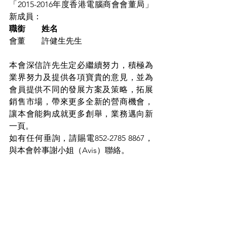
「2015-2016年度香港電腦商會會董局」
新成員：
職銜　　姓名
會董　　許健生先生
本會深信許先生定必繼續努力，積極為
業界努力及提供各項寶貴的意見，並為
會員提供不同的發展方案及策略，拓展
銷售市場，帶來更多全新的營商機會，
讓本會能夠成就更多創舉，業務邁向新
一頁。 
如有任何垂詢，請賜電852-2785 8867，
與本會幹事謝小姐（Avis）聯絡。
本會動態
留言