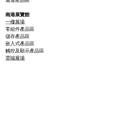
週邊產品區
南港展覽館
一樓展場
零組件產品區
儲存產品區
嵌入式產品區
觸控及顯示產品區
雲端展場
系統產品區
外商區
海峽兩岸區
端點銷售系統產品區
本會動態
留言