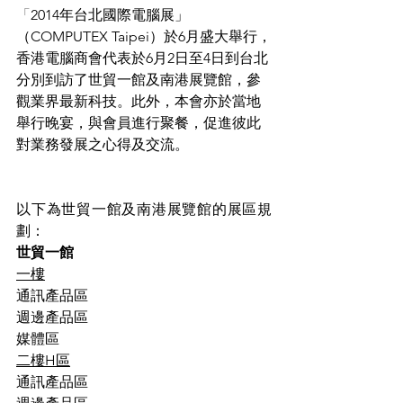
「
2014年台北國際電腦展」
（COMPUTEX Taipei）於6月盛大舉行，
香港電腦商會代表於6月2日至4日到台北
分別到訪了世貿一館及南港展覽館，參
觀業界最新科技。此外，本會亦於當地
舉行晚宴，與會員進行聚餐，促進彼此
對業務發展之心得及交流。
以下為世貿一館及南港展覽館的展區規
劃：
世貿一館
一樓
通訊產品區
週邊產品區
媒體區
二樓H區
通訊產品區