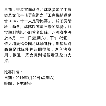
早前，香港電腦商會足球隊參加了由康
樂及文化事務署主辦之「工商機構運動
會2014 -  十一人足球比賽」。於初賽階
段，商會足球隊以連贏三場的氣勢，非
常順利地以小組首名出線。八強賽事將
於本月二十二日(星期六)，下午3時正　
假大埔廣褔公園足球場進行，期望屆時
商會足球隊能夠簱開得勝，進入決賽
周，歡迎一眾會員到場觀看及鼎力支
持。
比賽詳情：
日期：2014年3月22日 (星期六)
時間：下午3時正
地點：大埔廣褔公園足球場
本會動態