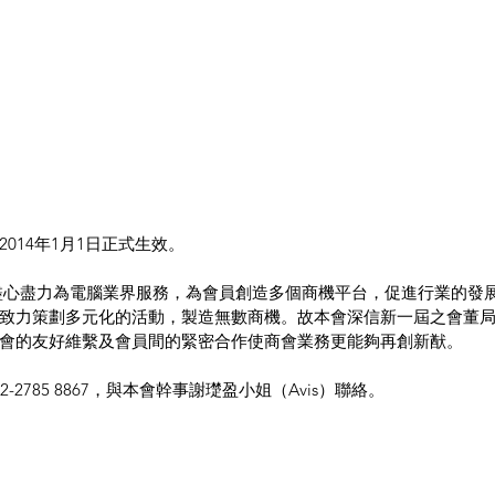
014年1月1日正式生效。
盡心盡力為電腦業界服務，為會員創造多個商機平台，促進行業的發
致力策劃多元化的活動，製造無數商機。故本會深信新一屆之會董
會的友好維繫及會員間的緊密合作使商會業務更能夠再創新猷。
-2785 8867，與本會幹事謝璴盈小姐（Avis）聯絡。