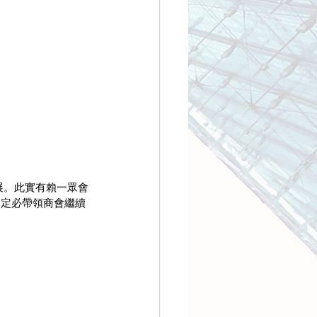
展。此實有賴一眾會
局定必帶領商會繼續