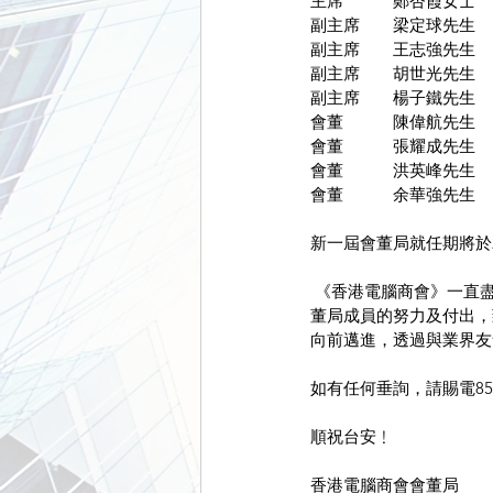
主席　　　鄭杏霞女士
副主席　　梁定球先生
副主席　　王志強先生
副主席　　胡世光先生
副主席　　楊子鐵先生
會董　　　陳偉航先生
會董　　　張耀成先生
會董　　　洪英峰先生
會董　　　余華強先生
新一屆會董局就任期將於2
 《香港電腦商會》一直
董局成員的努力及付出，
向前邁進，透過與業界友
如有任何垂詢，請賜電852
順祝台安﹗
香港電腦商會會董局