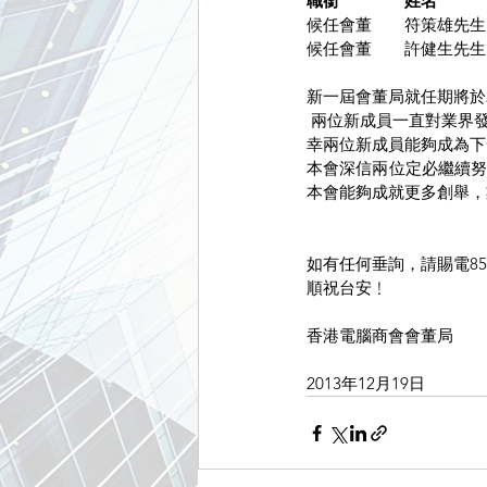
職銜　　　　姓名
候任會董　　符策雄先生
候任會董　　許健生先生
新一屆會董局就任期將於2
 兩位新成員一直對業界
幸兩位新成員能夠成為下
本會深信兩位定必繼續
本會能夠成就更多創舉，
如有任何垂詢，請賜電852
順祝台安﹗
香港電腦商會會董局
2013年12月19日 