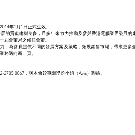
014年1月1日正式生效。
發展的貢獻建樹良多，且多年來致力推動及參與香港電腦業界發展的
一屆會董局之候任會董。
努力，為會員提供不同的發展方案及策略，拓展銷售市場，帶來更多
業務邁向新一頁。
-2785 8867，與本會幹事謝璴盈小姐（Avis）聯絡。