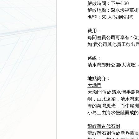
解散時間：下午4:30
解散地點：深水埗福華街(
名額：50 人(先到先得)
費用：
每間會員公司可享有2 
如 貴公司其他員工欲出席
路線：
清水灣郊野公園(大坑墩) –大
地點簡介：
大坳門
大坳門位於清水灣半島
峒，由此遠望，清水灣
海的海灣風光，而牛尾
小島上由海水侵蝕而成的
龍蝦灣古代石刻
龍蝦灣石刻位於新界西貢