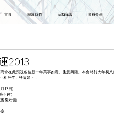
首頁
關於我們
活動資訊
會員專區
2013
會在此預祝各位新一年萬事如意、生意興隆。本會將於大年初八(201
互相拜年，詳情如下：
月17日)
逾時不候）
麥當奴側)
定)