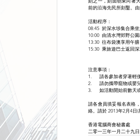
刻之一，刻面朝東向著大
前的沿海先民所刻鑿。由
活動程序：
08:45  於深水埗集
10:00  由清水灣郊野
13:30  往布袋澳享用午膳
15:30  乘旅遊巴士返回
注意事項：
1.      請各參加者穿
2.      請勿攜帶竉物或
3.      如活動開
請各會員填妥報名表格，傳真
絡。請於 2013年2月4
香港電腦商會秘書處
二零一三年一月二十九日