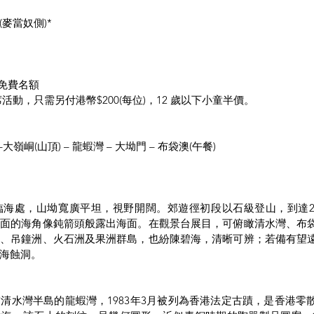
麥當奴側)*
位免費名額
活動，只需另付港幣$200(每位)，12 歲以下小童半價。
嶺峒(山頂) – 龍蝦灣 – 大坳門 – 布袋澳(午餐)
臨海處，山坳寬廣平坦，視野開闊。郊遊徑初段以石級登山，到達2
東面的海角像鈍箭頭般露出海面。在觀景台展目，可俯瞰清水灣、布
洲、吊鐘洲、火石洲及果洲群島，也紛陳碧海，清晰可辨；若備有望
海蝕洞。
清水灣半島的龍蝦灣，1983年3月被列為香港法定古蹟，是香港零