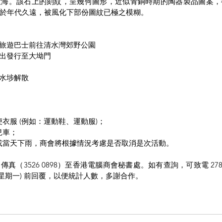
海。該石上的刻紋，呈幾何圖形，近似青銅時期的陶器製品圖案，從而
於年代久遠，被風化下部份圖紋已極之模糊。
合乘坐旅遊巴士前往清水灣郊野公園
公園出發行至大坳門
深水埗解散
著輕便衣服 (例如：運動鞋、運動服)；
嬰兒車；
始前數天或當天下雨，商會將根據情況考慮是否取消是次活動。
（3526 0898）至香港電腦商會秘書處。如有查詢，可致電 2785
日(星期一) 前回覆，以便統計人數，多謝合作。