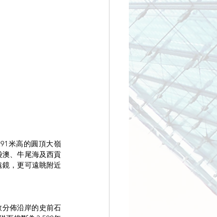
91米高的圓頂大嶺
袋澳、牛尾海及西貢
遠鏡，更可遠眺附近
散分佈沿岸的史前石