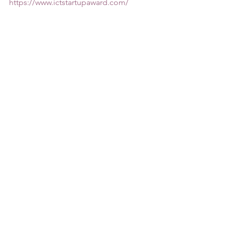
https://www.ictstartupaward.com/
本會支持活動