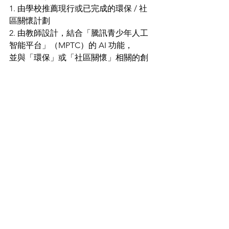
1. 由學校推薦現行或已完成的環保 / 社
區關懷計劃
2. 由教師設計，結合「騰訊青少年人工
智能平台」（MPTC）的 AI 功能，
並與「環保」或「社區關懷」相關的創
新課堂計劃
●評審及嘉許
評審團將選出5間學校及5個教師團隊，
於 2025 年 5 月 23 日的 ESG Award 現場
進行展示及領獎。
提交表格
本會支持活動